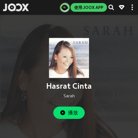
使用 JOOX APP
Hasrat Cinta
Sarah
播放