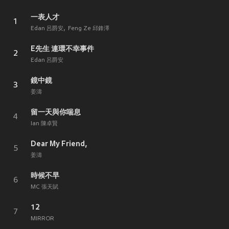
一表人才
1
Edan 呂爵安
Feng Ze 邱鋒澤
E先生 連環不幸事件
2
Edan 呂爵安
鏡中鏡
3
姜濤
留一天與你喘息
4
Ian 陳卓賢
Dear My Friend,
5
姜濤
時候不早
6
MC 張天賦
12
7
MIRROR