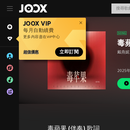
JOOX VIP
每月自動續費
更多內容盡在VIP中心
毒蘋
超值優惠
立即訂閱
戴燕妮
2025
毒蘋果 (伴奏) 歌詞