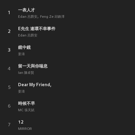
一表人才
1
Edan 呂爵安
Feng Ze 邱鋒澤
E先生 連環不幸事件
2
Edan 呂爵安
鏡中鏡
3
姜濤
留一天與你喘息
4
Ian 陳卓賢
Dear My Friend,
5
姜濤
時候不早
6
MC 張天賦
12
7
MIRROR