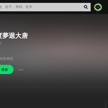
度夢迴大唐
少
年8月30日
播放