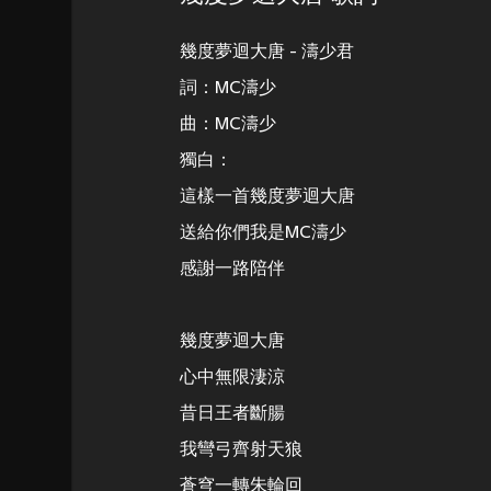
幾度夢迴大唐 - 濤少君
詞：MC濤少
曲：MC濤少
獨白：
這樣一首幾度夢迴大唐
送給你們我是MC濤少
感謝一路陪伴
幾度夢迴大唐
心中無限淒涼
昔日王者斷腸
我彎弓齊射天狼
蒼穹一轉朱輪回