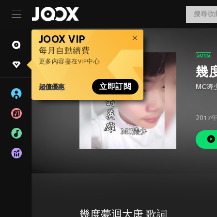
JOOX VIP
每月自動續費
更多內容盡在VIP中心
幾
超值優惠
立即訂閱
MC涛
2017
幾度夢迴大唐 歌詞