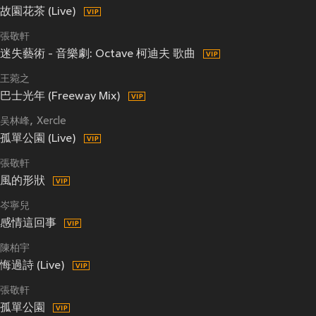
故園花茶 (Live)
張敬軒
迷失藝術 - 音樂劇: Octave 柯迪夫 歌曲
王菀之
巴士光年 (Freeway Mix)
吴林峰
Xercle
孤單公園 (Live)
張敬軒
風的形狀
岑寧兒
感情這回事
陳柏宇
悔過詩 (Live)
張敬軒
孤單公園