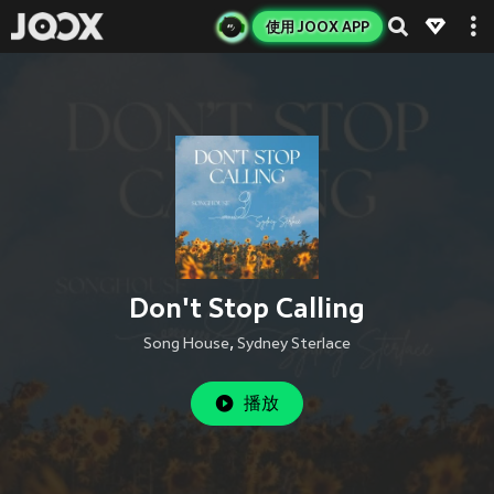
使用 JOOX APP
Don't Stop Calling
Song House
,
Sydney Sterlace
播放