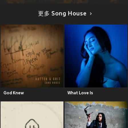
更多 Song House
God Knew
What Love Is