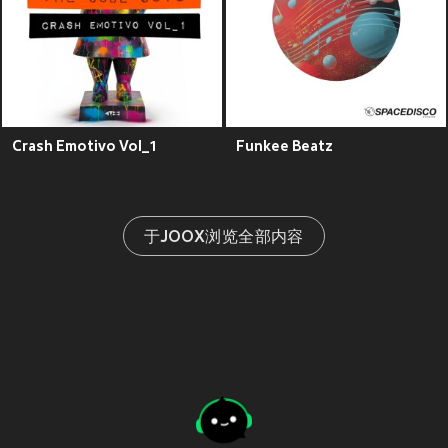
Crash Emotivo Vol_1
Funkee Beatz
于JOOX浏览全部内容