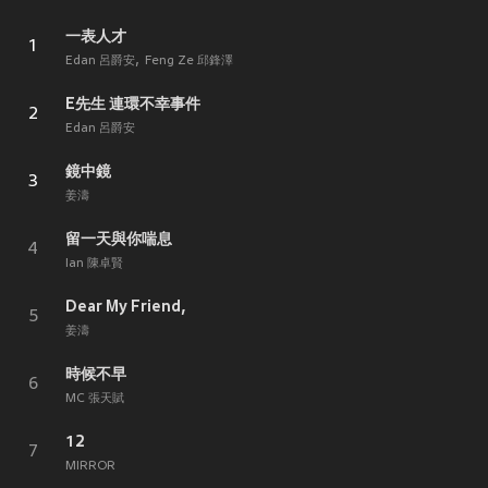
一表人才
1
Edan 呂爵安
Feng Ze 邱鋒澤
E先生 連環不幸事件
2
Edan 呂爵安
鏡中鏡
3
姜濤
留一天與你喘息
4
Ian 陳卓賢
Dear My Friend,
5
姜濤
時候不早
6
MC 張天賦
12
7
MIRROR