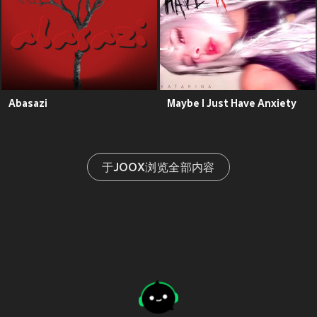
Abasazi
Maybe I Just Have Anxiety
于JOOX浏览全部内容