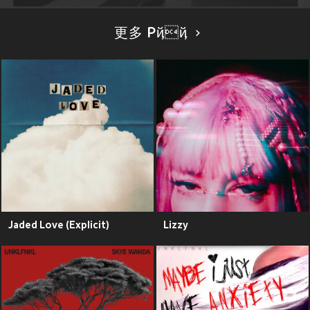
更多 Pҋҋ
Jaded Love (Explicit)
Lizzy