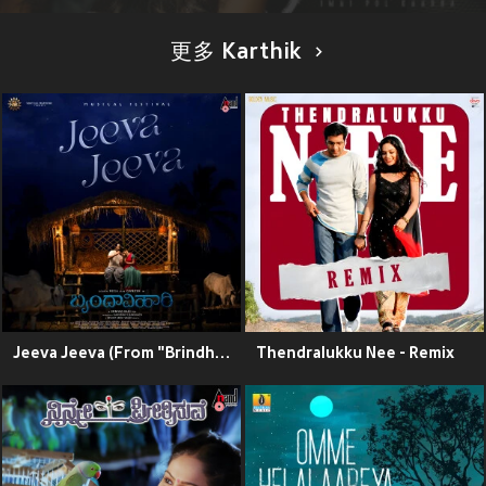
更多 Karthik
Jeeva Jeeva (From "Brindhavihari")
Thendralukku Nee - Remix