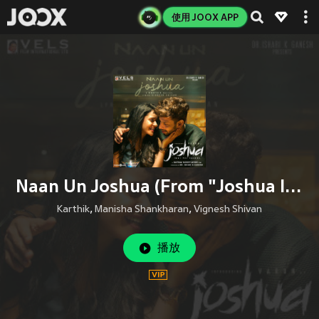
使用 JOOX APP
Naan Un Joshua (From "Joshua Imai Pol Kaakha")
Karthik
,
Manisha Shankharan
,
Vignesh Shivan
播放