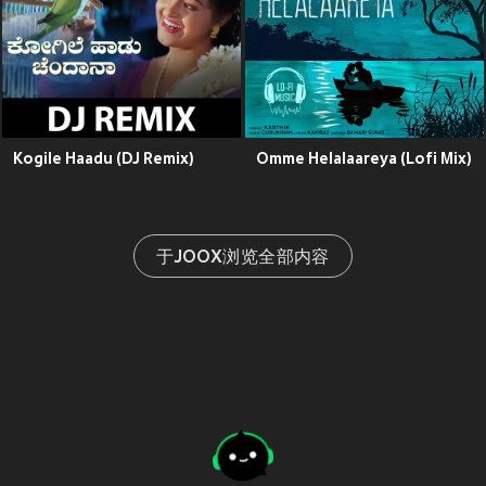
Kogile Haadu (DJ Remix)
Omme Helalaareya (Lofi Mix)
于JOOX浏览全部内容