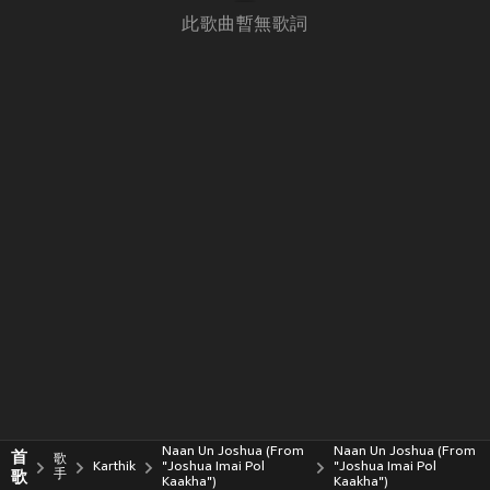
此歌曲暫無歌詞
Naan Un Joshua (From
Naan Un Joshua (From
首
歌
Karthik
"Joshua Imai Pol
"Joshua Imai Pol
歌
手
Kaakha")
Kaakha")