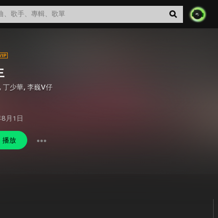
生
,
丁少華
,
李巍V仔
年8月1日
播放