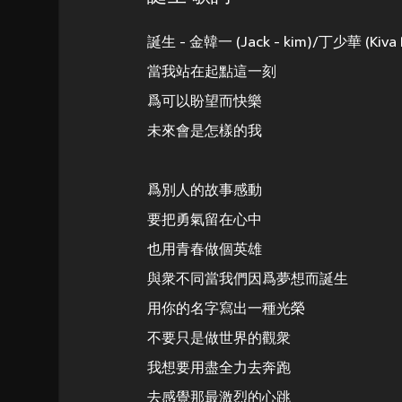
誕生 - 金韓一 (Jack - kim)/丁少華 (Kiv
當我站在起點這一刻
爲可以盼望而快樂
未來會是怎樣的我
爲別人的故事感動
要把勇氣留在心中
也用青春做個英雄
與衆不同當我們因爲夢想而誕生
用你的名字寫出一種光榮
不要只是做世界的觀衆
我想要用盡全力去奔跑
去感覺那最激烈的心跳