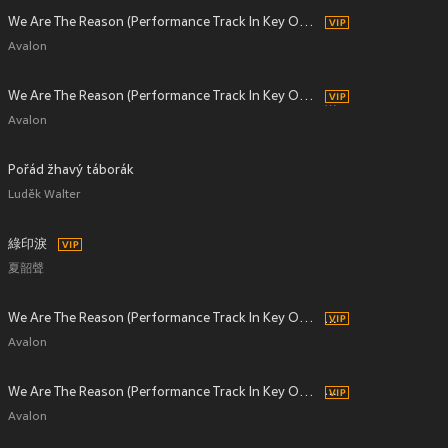
We Are The Reason (Performance Track In Key Of A/E/B)
Avalon
We Are The Reason (Performance Track In Key Of C/G/D With Background Vocals)
Avalon
Pořád žhavý táborák
Luděk Walter
綠印淚
夏韶聲
We Are The Reason (Performance Track In Key Of C/G/D Without Background Vocals)
Avalon
We Are The Reason (Performance Track In Key Of Eb/Bb/F)
Avalon