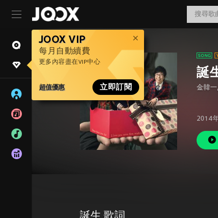
JOOX VIP
每月自動續費
更多內容盡在VIP中心
誕
超值優惠
立即訂閱
金韓一
2014
誕生 歌詞