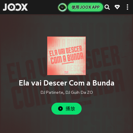
使用 JOOX APP
Ela vai Descer Com a Bunda
DJ Patinete
,
DJ Guih Da ZO
播放