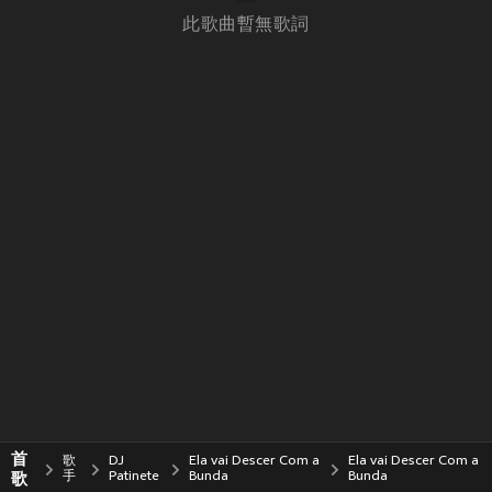
此歌曲暫無歌詞
首
歌
DJ
Ela vai Descer Com a
Ela vai Descer Com a
歌
手
Patinete
Bunda
Bunda