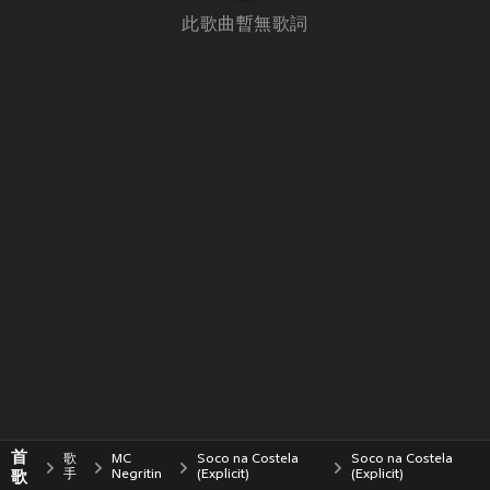
此歌曲暫無歌詞
首
歌
MC
Soco na Costela
Soco na Costela
歌
手
Negritin
(Explicit)
(Explicit)