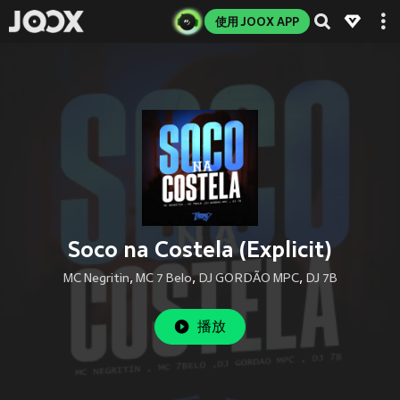
使用 JOOX APP
Soco na Costela (Explicit)
MC Negritin
,
MC 7 Belo
,
DJ GORDÃO MPC
,
DJ 7B
播放