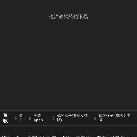
也許修補恐怕不易
首
歌
亮聲
你的樣子(粵語女聲
你的樣子 (粵語女聲
歌
手
open
版)
版)