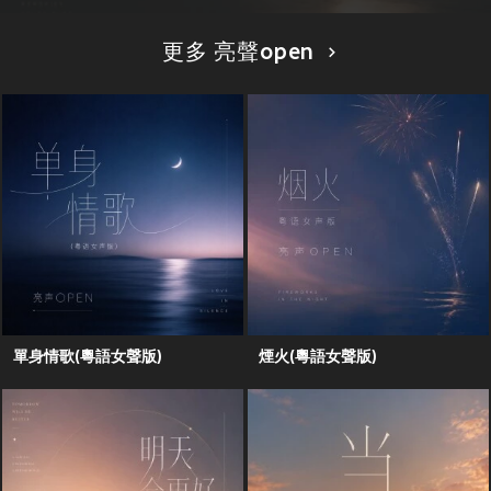
更多 亮聲open
單身情歌(粵語女聲版)
煙火(粵語女聲版)