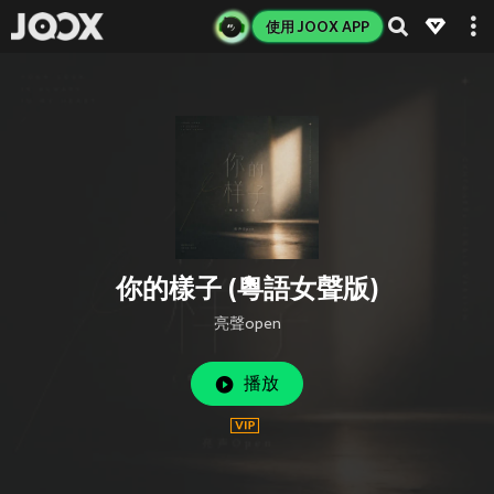
使用 JOOX APP
你的樣子 (粵語女聲版)
亮聲open
播放