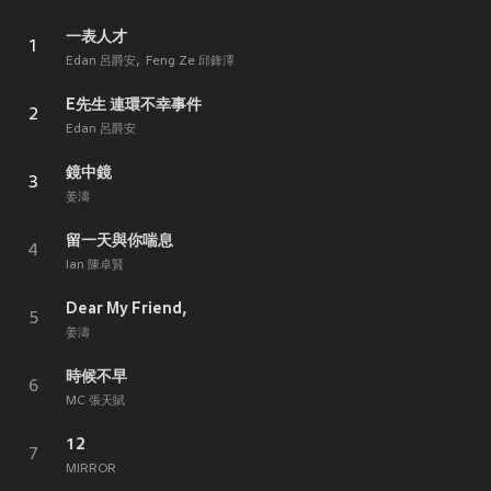
一表人才
1
Edan 呂爵安
Feng Ze 邱鋒澤
E先生 連環不幸事件
2
Edan 呂爵安
鏡中鏡
3
姜濤
留一天與你喘息
4
Ian 陳卓賢
Dear My Friend,
5
姜濤
時候不早
6
MC 張天賦
12
7
MIRROR