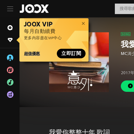
JOOX VIP
每月自動續費
更多內容盡在VIP中心
我
超值優惠
立即訂閱
MC涛
2017
我愛你整整十年 歌詞