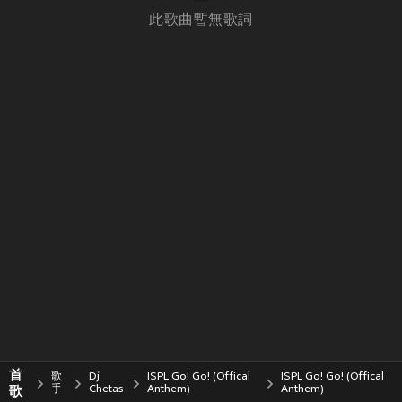
此歌曲暫無歌詞
首
歌
Dj
ISPL Go! Go! (Offical
ISPL Go! Go! (Offical
歌
手
Chetas
Anthem)
Anthem)