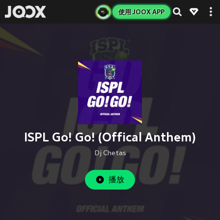
使用 JOOX APP
ISPL Go! Go! (Offical Anthem)
Dj Chetas
播放