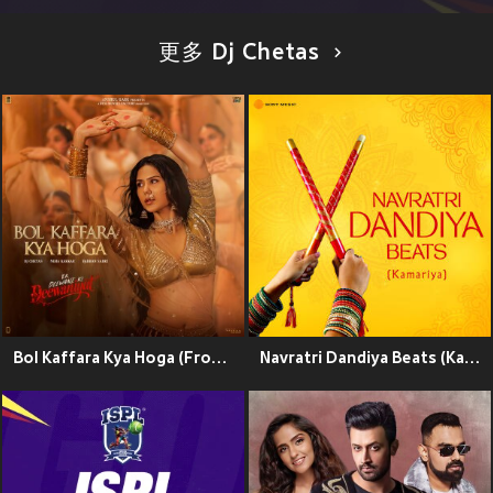
更多 Dj Chetas
Bol Kaffara Kya Hoga (From "Ek Deewane Ki Deewaniyat") (Original Motion Picture Soundtrack)
Navratri Dandiya Beats (Kamariya)