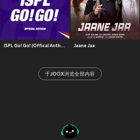
ISPL Go! Go! (Offical Anthem)
Jaane Jaa
于JOOX浏览全部内容