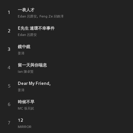
一表人才
1
Edan 呂爵安
Feng Ze 邱鋒澤
E先生 連環不幸事件
2
Edan 呂爵安
鏡中鏡
3
姜濤
留一天與你喘息
4
Ian 陳卓賢
Dear My Friend,
5
姜濤
時候不早
6
MC 張天賦
12
7
MIRROR