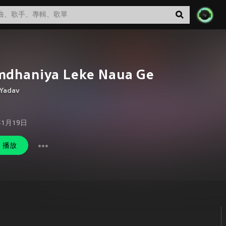
mdhaniya Leke Naua Ge
 Yadav
年1月19日
播放