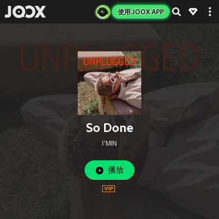
使用 JOOX APP
So Done
I'MIN
播放