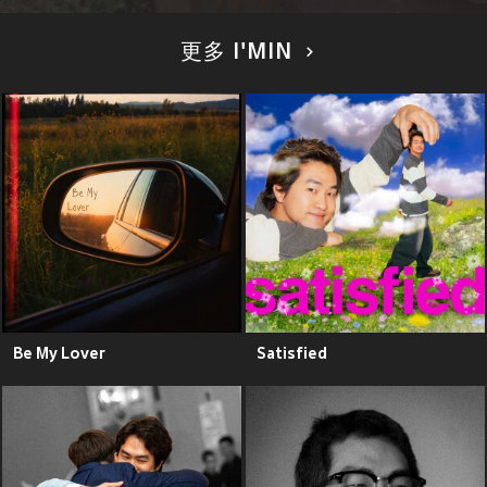
更多 I'MIN
Be My Lover
Satisfied