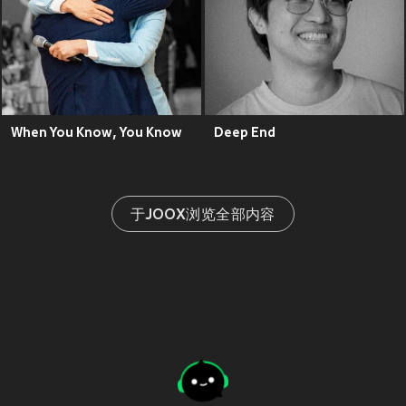
When You Know, You Know
Deep End
于JOOX浏览全部内容