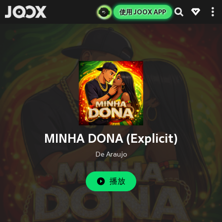
使用 JOOX APP
MINHA DONA (Explicit)
De Araujo
播放