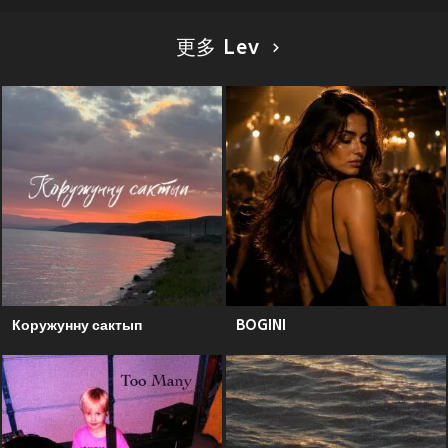
更多 Lev
Коружунну сактып
BOGINI