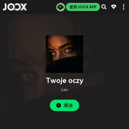
使用 JOOX APP
Twoje oczy
Lev
播放