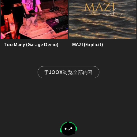
Too Many (Garage Demo)
MAZI (Explicit)
于JOOX浏览全部内容