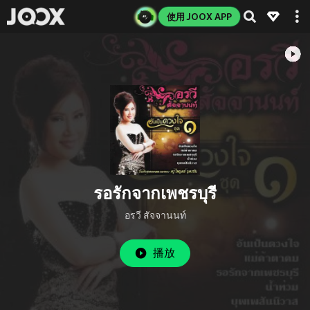
使用 JOOX APP
รอรักจากเพชรบุรี
อรวี สัจจานนท์
播放