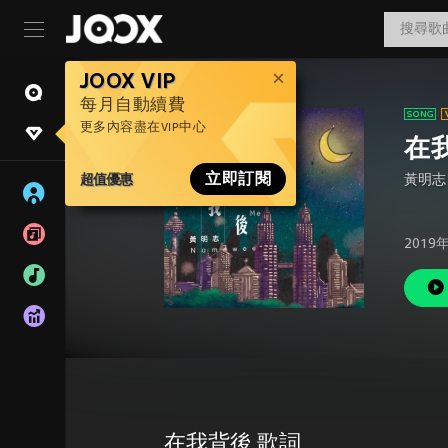
JOOX VIP
每月自動續費
更多內容盡在VIP中心
在
超值優惠
立即訂閱
黃明志
2019
在我背後 歌詞