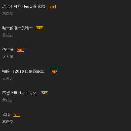
誰説不可能 (feat. 黃明志)
朱浩仁
唯一的唯一的唯一
黃明志
假行僧
方大同
轉眼 （2018 自傳最終章）
五月天
不想上班 (feat. 肖央)
黃明志
進階
林俊傑