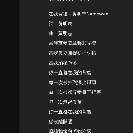
在我背後 - 黃明志Namewee
詞：黃明志
曲：黃明志
當我享受著掌聲和光榮
當我孤立無援彷徨失措
當我消極墮落
妳一直都在我的背後
每一次被推到浪尖風頭
每一次被操弄受盡了折磨
每一次潮起潮落
妳一直都在我的背後
從沒離開過
原諒我總會將妳冷落