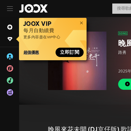
JOOX VIP
每月自動續費
更多內容盡在VIP中心
晚風
超值優惠
立即訂閱
路勇
2025
晚風來花未開 (DJ京仔版) 歌