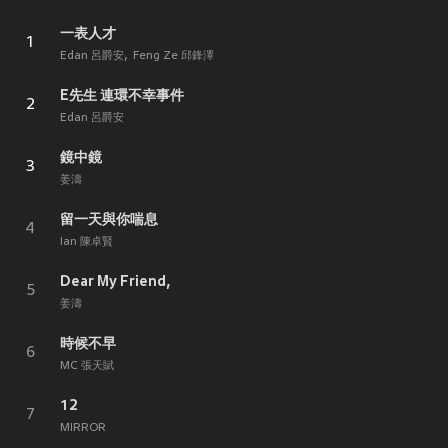
一表人才
1
Edan 呂爵安
Feng Ze 邱鋒澤
E先生 連環不幸事件
2
Edan 呂爵安
鏡中鏡
3
姜濤
留一天與你喘息
4
Ian 陳卓賢
Dear My Friend,
5
姜濤
時候不早
6
MC 張天賦
12
7
MIRROR