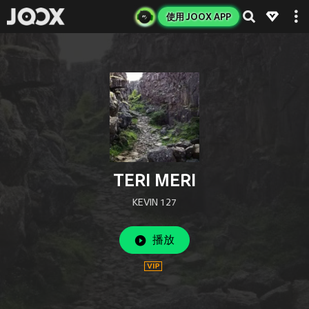
使用 JOOX APP
TERI MERI
KEVIN 127
播放