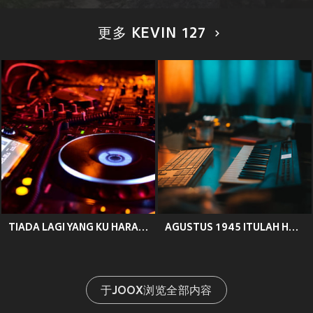
更多 KEVIN 127
TIADA LAGI YANG KU HARAPKAN
AGUSTUS 1945 ITULAH HARI KEMERDEKAAN KITA
于JOOX浏览全部内容