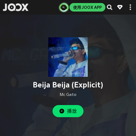
使用 JOOX APP
Beija Beija (Explicit)
Mc Gato
播放