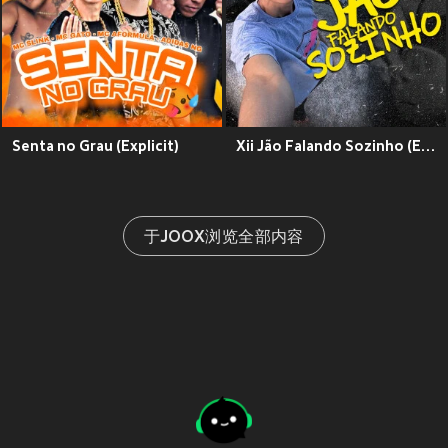
Senta no Grau (Explicit)
Xii Jão Falando Sozinho (Explicit)
于JOOX浏览全部内容