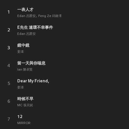
一表人才
1
Edan 呂爵安
Feng Ze 邱鋒澤
E先生 連環不幸事件
2
Edan 呂爵安
鏡中鏡
3
姜濤
留一天與你喘息
4
Ian 陳卓賢
Dear My Friend,
5
姜濤
時候不早
6
MC 張天賦
12
7
MIRROR