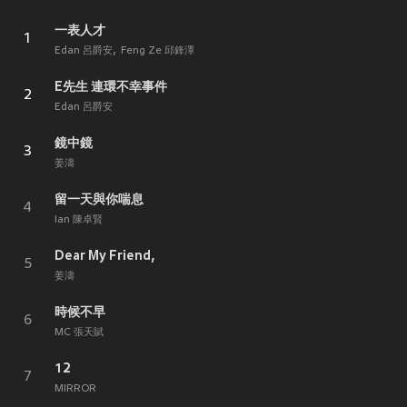
一表人才
1
Edan 呂爵安
Feng Ze 邱鋒澤
E先生 連環不幸事件
2
Edan 呂爵安
鏡中鏡
3
姜濤
留一天與你喘息
4
Ian 陳卓賢
Dear My Friend,
5
姜濤
時候不早
6
MC 張天賦
12
7
MIRROR