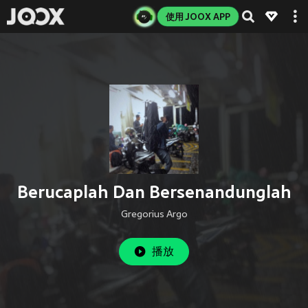
使用 JOOX APP
Berucaplah Dan Bersenandunglah
Gregorius Argo
播放