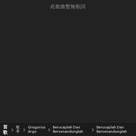
此歌曲暫無歌詞
首
歌
Gregorius
Berucaplah Dan
Berucaplah Dan
歌
手
Argo
Bersenandunglah
Bersenandunglah