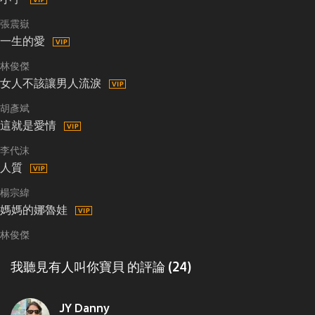
小宇
張震嶽
一生的愛
林俊傑
女人不該讓男人流淚
胡彥斌
這就是愛情
李代沫
人質
楊宗緯
媽媽的娜魯娃
林俊傑
我聽見有人叫你寶貝 的評論 (24)
JY Danny