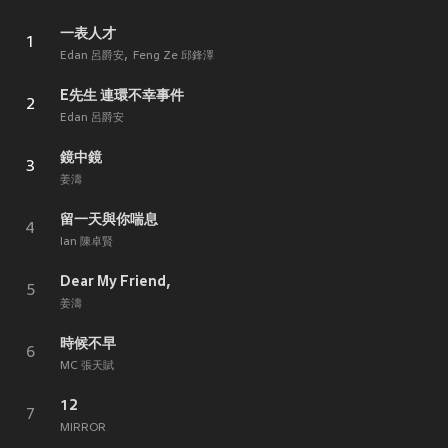
一表人才
1
Edan 呂爵安
Feng Ze 邱鋒澤
E先生 連環不幸事件
2
Edan 呂爵安
鏡中鏡
3
姜濤
留一天與你喘息
4
Ian 陳卓賢
Dear My Friend,
5
姜濤
時候不早
6
MC 張天賦
12
7
MIRROR