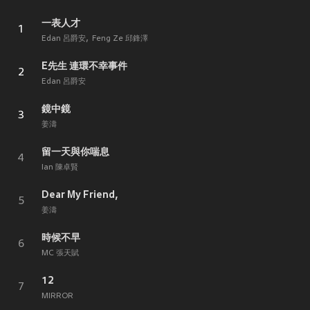
一表人才
1
Edan 呂爵安
Feng Ze 邱鋒澤
E先生 連環不幸事件
2
Edan 呂爵安
鏡中鏡
3
姜濤
留一天與你喘息
4
Ian 陳卓賢
Dear My Friend,
5
姜濤
時候不早
6
MC 張天賦
12
7
MIRROR