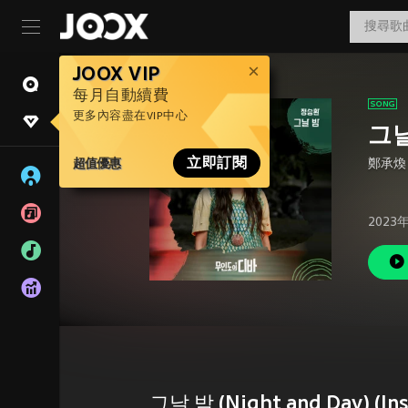
JOOX VIP
每月自動續費
更多內容盡在VIP中心
그날 
超值優惠
立即訂閱
鄭承煥
2023
그날 밤 (Night and Day) (In