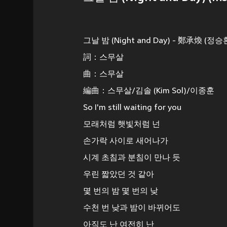
그날 밤 (Night and Day) - 鄭承煥 (정승
詞：스무살
曲：스무살
編曲：스무살/김솔 (Kim Sol)/이종훈
So I'm still waiting for you
모래처럼 햇빛처럼 넌
손가락 사이로 새어나가
시계 초침과 분침이 만나 듯
우린 짧았던 것 같아
몇 번의 밤 몇 번의 낮
수천 번 낮과 밤이 바뀌어도
아직도 난 여전히 난