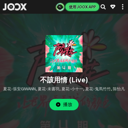
使用 JOOX APP
不該用情 (Live)
夏花-張安GIWANN
,
夏花-未書羽
,
夏花-小十一
,
夏花-鬼馬竹竹
,
陈怡凡
播放