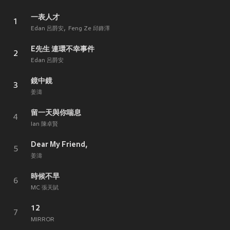
一表人才
1
Edan 呂爵安
Feng Ze 邱鋒澤
E先生 連環不幸事件
2
Edan 呂爵安
鏡中鏡
3
姜濤
留一天與你喘息
4
Ian 陳卓賢
Dear My Friend,
5
姜濤
時候不早
6
MC 張天賦
12
7
MIRROR