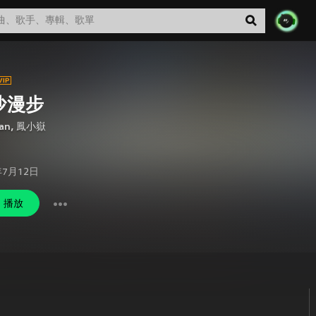
沙漫步
an
,
鳳小嶽
年7月12日
播放