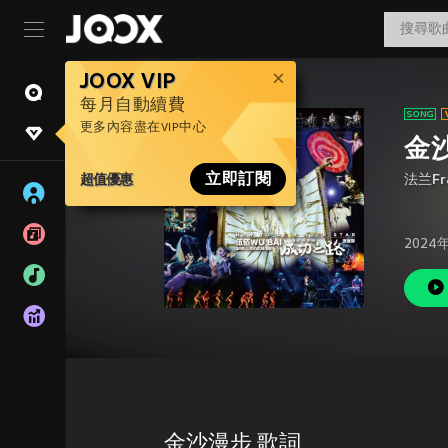
JOOX VIP
每月自動續費
更多內容盡在VIP中心
金
超值優惠
立即訂閱
法兰Fr
2024
金沙漫步 歌詞