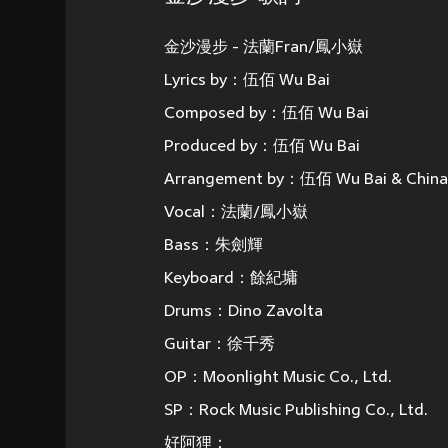
金沙漫步 - 法蘭Fran/鳳小嶽
Lyrics by：伍佰 Wu Bai
Composed by：伍佰 Wu Bai
Produced by：伍佰 Wu Bai
Arrangement by：伍佰 Wu Bai & China
Vocal：法蘭/鳳小嶽
Bass：朱劍輝
Keyboard：餘紀墉
Drums：Dino Zavolta
Guitar：徐千秀
OP：Moonlight Music Co., Ltd.
SP：Rock Music Publishing Co., Ltd.
好阿狸：