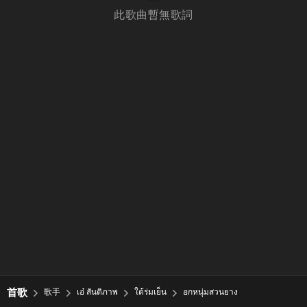
此歌曲暫無歌詞
首歌
歌手
เอ๋ สันติภาพ
ใต้ร่มเย็น
อกหนุ่มสวนยาง