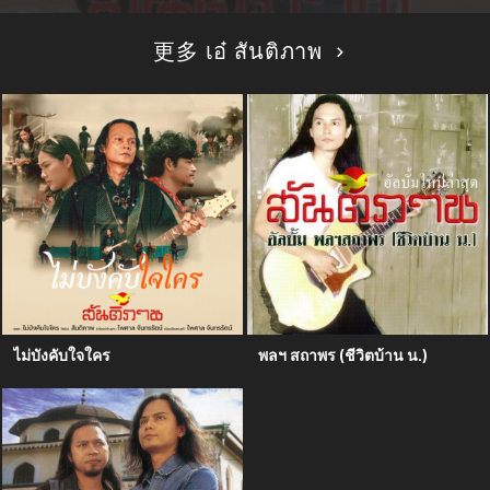
更多 เอ๋ สันติภาพ
ไม่บังคับใจใคร
พลฯ สถาพร (ชีวิตบ้าน น.)