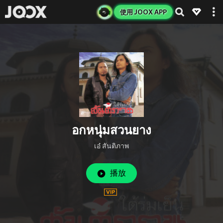
使用 JOOX APP
อกหนุ่มสวนยาง
เอ๋ สันติภาพ
播放