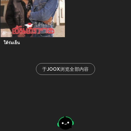
ใต้ร่มเย็น
于JOOX浏览全部内容