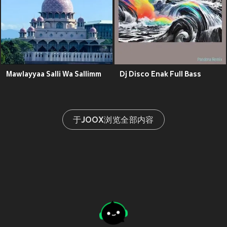
Mawlayyaa Salli Wa Sallimm
Dj Disco Enak Full Bass
于JOOX浏览全部内容