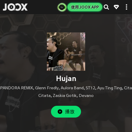
使用 JOOX APP
Hujan
PANDORA REMIX
,
Glenn Fredly
,
Aulora Band
,
ST12
,
Ayu Ting Ting
,
Cita
Citata
,
Zaskia Gotik
,
Devano
播放