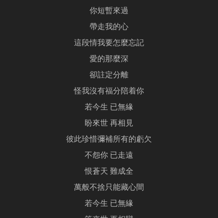
你短暫來過
帶走我的心
這段情我要怎麼忘記
愛的那麼深
卻註定分離
怪我沒有福分陪着你
若今生 已無緣
盼來世 再相見
彼此珍惜彌補所有的虧欠
不怨你 已走遠
恨蒼天 難成全
萬般不捨只能藏心間
若今生 已無緣