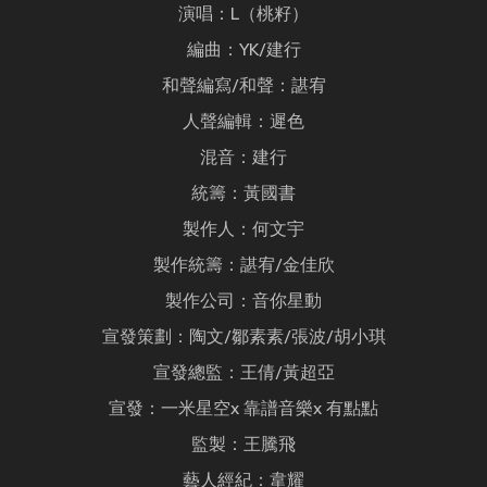
演唱：L（桃籽）
編曲：YK/建行
和聲編寫/和聲：諶宥
人聲編輯：遲色
混音：建行
統籌：黃國書
製作人：何文宇
製作統籌：諶宥/金佳欣
製作公司：音你星動
宣發策劃：陶文/鄒素素/張波/胡小琪
宣發總監：王倩/黃超亞
宣發：一米星空x 靠譜音樂x 有點點
監製：王騰飛
藝人經紀：韋耀