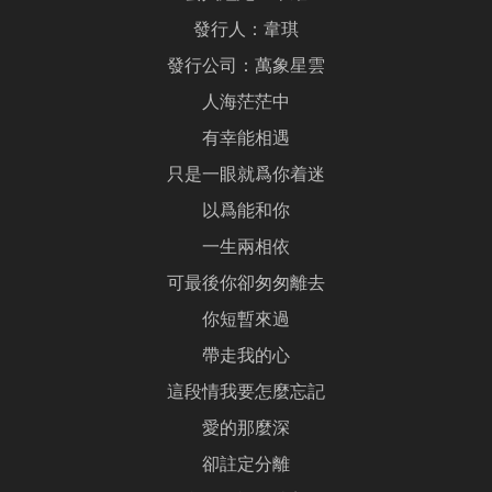
發行人：韋琪
發行公司：萬象星雲
人海茫茫中
有幸能相遇
只是一眼就爲你着迷
以爲能和你
一生兩相依
可最後你卻匆匆離去
你短暫來過
帶走我的心
這段情我要怎麼忘記
愛的那麼深
卻註定分離