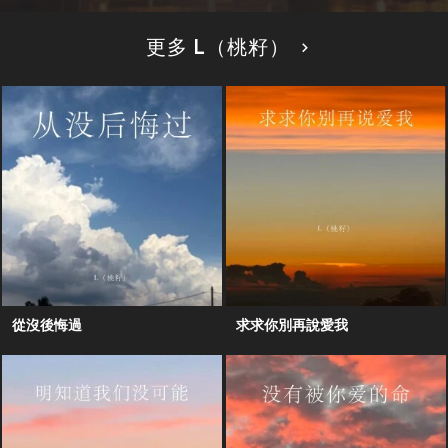
更多 L（桃籽）
從沒後悔過
求求你別再說愛我