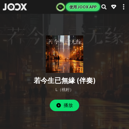
使用 JOOX APP
若今生已無緣 (伴奏)
L（桃籽）
播放