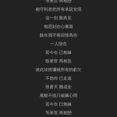
等來世 再相戀
相守到老把所有承諾兌現
這一別 難再見
相思刻在心裏面
餘生我守着回憶爲你
一人掛念
若今生 已無緣
盼來世 再相見
彼此珍惜彌補所有的虧欠
不怨你 已走遠
恨蒼天 難成全
萬般不捨只能藏心間
若今生 已無緣
等來世 再相戀