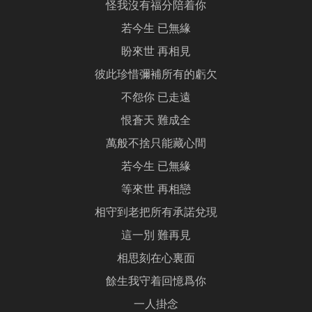
怪我沒有福分陪着你
若今生 已無緣
盼來世 再相見
彼此珍惜彌補所有的虧欠
不怨你 已走遠
恨蒼天 難成全
萬般不捨只能藏心間
若今生 已無緣
等來世 再相戀
相守到老把所有承諾兌現
這一別 難再見
相思刻在心裏面
餘生我守着回憶爲你
一人掛念