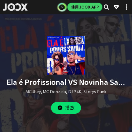
使用 JOOX APP
Ela é Profissional VS Novinha Safada (Explicit)
MC Jhey
,
MC Donzela
,
DJ P4K
,
Storys Funk
播放