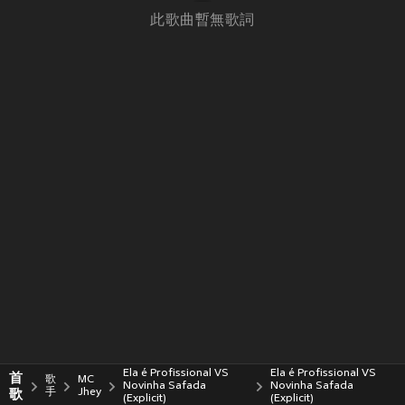
此歌曲暫無歌詞
Ela é Profissional VS
Ela é Profissional VS
首
歌
MC
Novinha Safada
Novinha Safada
歌
手
Jhey
(Explicit)
(Explicit)