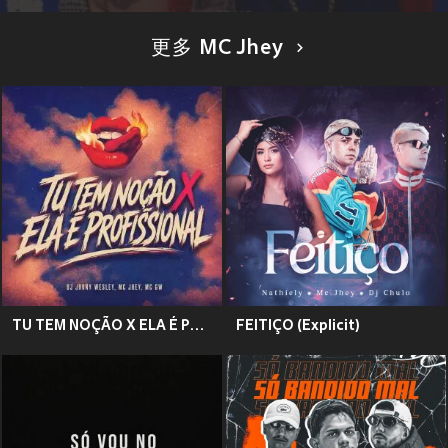
更多 MC Jhey
TU TEM NOÇÃO X ELA É PROFISSIONAL (Explicit)
FEITIÇO (Explicit)