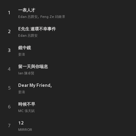
一表人才
1
Edan 呂爵安
Feng Ze 邱鋒澤
E先生 連環不幸事件
2
Edan 呂爵安
鏡中鏡
3
姜濤
留一天與你喘息
4
Ian 陳卓賢
Dear My Friend,
5
姜濤
時候不早
6
MC 張天賦
12
7
MIRROR