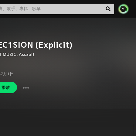
C1SION (Explicit)
T MUZIC
,
Assault
年7月1日
播放