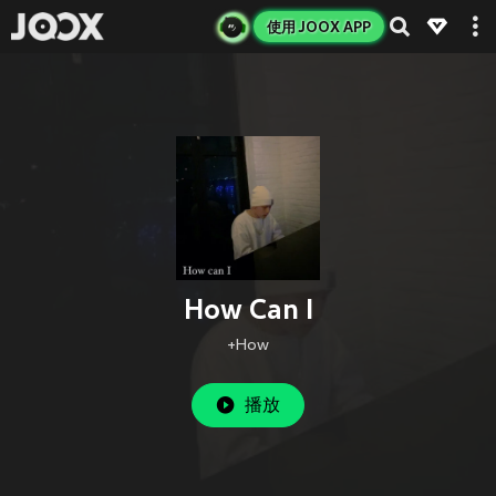
使用 JOOX APP
How Can I
+How
播放