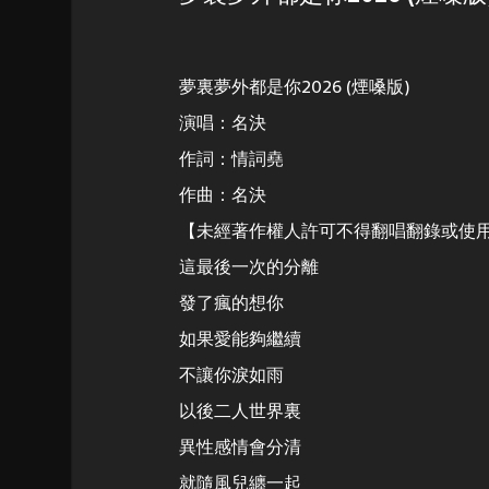
夢裏夢外都是你2026 (煙嗓版)
演唱：名決
作詞：情詞堯
作曲：名決
【未經著作權人許可不得翻唱翻錄或使
這最後一次的分離
發了瘋的想你
如果愛能夠繼續
不讓你淚如雨
以後二人世界裏
異性感情會分清
就隨風兒纏一起