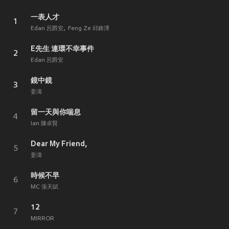
一表人才
1
Edan 呂爵安
Feng Ze 邱鋒澤
E先生 連環不幸事件
2
Edan 呂爵安
鏡中鏡
3
姜濤
留一天與你喘息
4
Ian 陳卓賢
Dear My Friend,
5
姜濤
時候不早
6
MC 張天賦
12
7
MIRROR