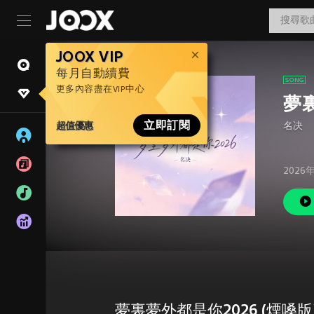
JOOX VIP
每月自動續費
更多內容盡在VIP中心
夢裏
超值優惠
立即訂閱
名决
2026
夢裏夢外都是你2026 (煙嗓版