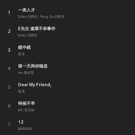
一表人才
1
Edan 呂爵安
Feng Ze 邱鋒澤
E先生 連環不幸事件
2
Edan 呂爵安
鏡中鏡
3
姜濤
留一天與你喘息
4
Ian 陳卓賢
Dear My Friend,
5
姜濤
時候不早
6
MC 張天賦
12
7
MIRROR