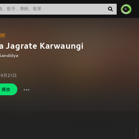
a Jagrate Karwaungi
Sandiilya
年9月21日
播放