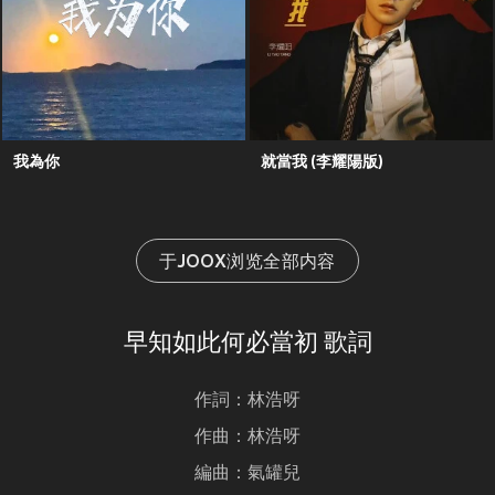
我為你
就當我 (李耀陽版)
于JOOX浏览全部内容
早知如此何必當初 歌詞
作詞：林浩呀
作曲：林浩呀
編曲：氣罐兒