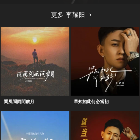
更多 李耀阳
問風問雨問歲月
早知如此何必當初