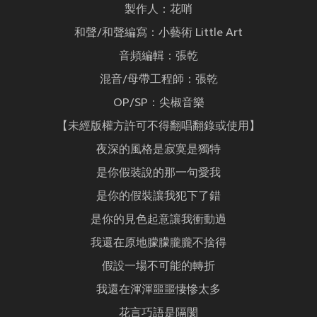
製作人：花哨
和聲/和聲編寫：小藝術 Little Art
音頻編輯：張乾
混音/母帶工程師：張乾
OP/SP：尖椒音樂
【未經版權方許可不得翻唱翻錄或使用】
夜深的風格是寂寞是獨特
是你假裝說的那一句愛我
是你的假裝讓我犯下了錯
是你的見色起意讓我衝動過
我還在原地朦朦朧朧不捨得
假設一場不可能的轉折
我還在渾渾噩噩悽慘太多
花言巧語是隔閡