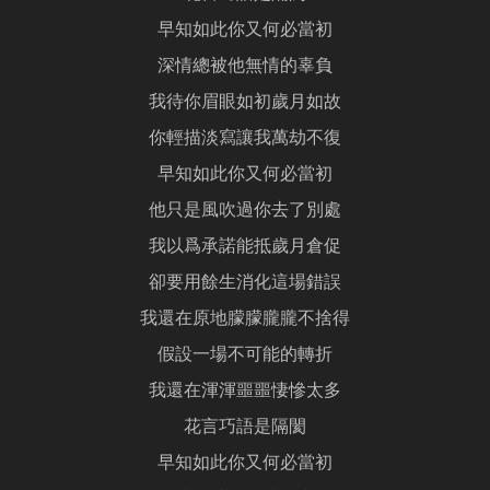
早知如此你又何必當初
深情總被他無情的辜負
我待你眉眼如初歲月如故
你輕描淡寫讓我萬劫不復
早知如此你又何必當初
他只是風吹過你去了別處
我以爲承諾能抵歲月倉促
卻要用餘生消化這場錯誤
我還在原地朦朦朧朧不捨得
假設一場不可能的轉折
我還在渾渾噩噩悽慘太多
花言巧語是隔閡
早知如此你又何必當初