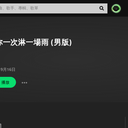
你一次淋一場雨 (男版)
年9月16日
播放
詞