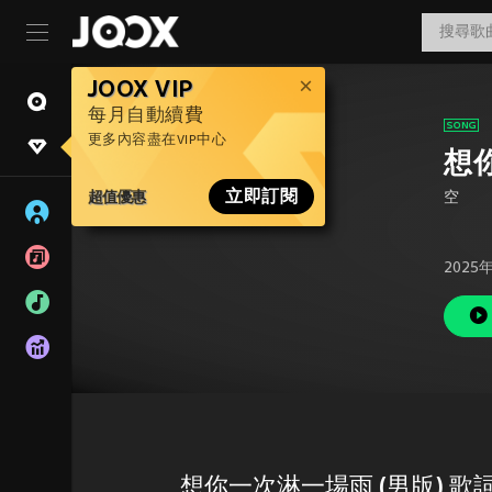
JOOX VIP
每月自動續費
更多內容盡在VIP中心
想
超值優惠
立即訂閱
空
2025
想你一次淋一場雨 (男版) 歌