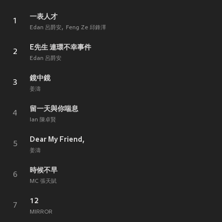
一表人才
1
Edan 呂爵安
Feng Ze 邱鋒澤
E先生 連環不幸事件
2
Edan 呂爵安
鏡中鏡
3
姜濤
留一天與你喘息
4
Ian 陳卓賢
Dear My Friend,
5
姜濤
時候不早
6
MC 張天賦
12
7
MIRROR