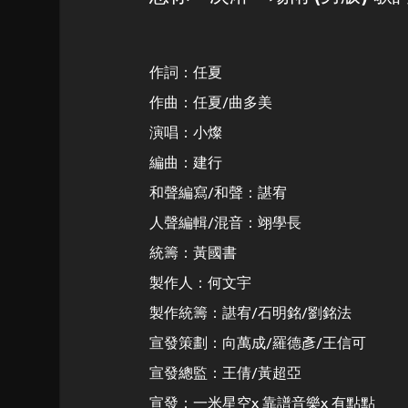
作詞：任夏
作曲：任夏/曲多美
演唱：小燦
編曲：建行
和聲編寫/和聲：諶宥
人聲編輯/混音：翊學長
統籌：黃國書
製作人：何文宇
製作統籌：諶宥/石明銘/劉銘法
宣發策劃：向萬成/羅德彥/王信可
宣發總監：王倩/黃超亞
宣發：一米星空x 靠譜音樂x 有點點