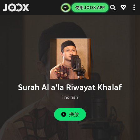
使用 JOOX APP
Surah Al a'la Riwayat Khalaf
Tholhah
播放