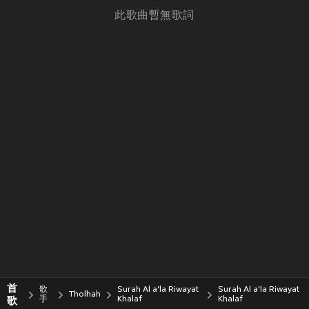
此歌曲暫無歌詞
首
歌
Surah Al a'la Riwayat
Surah Al a'la Riwayat
Tholhah
歌
手
Khalaf
Khalaf