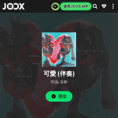
使用 JOOX APP
可愛 (伴奏)
阿涵
,
張黎
播放