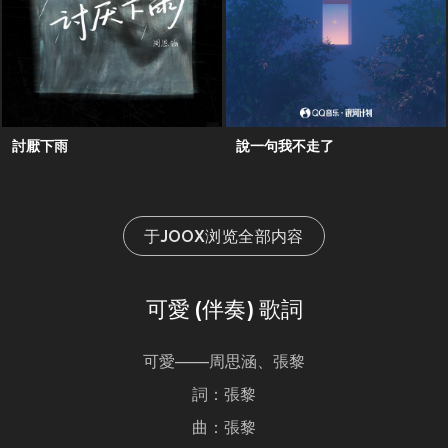
討厭下雨
說一句我不走了
于JOOX浏览全部内容
可愛 (伴奏) 歌詞
可愛——周思涵、張黎
詞：張黎
曲：張黎