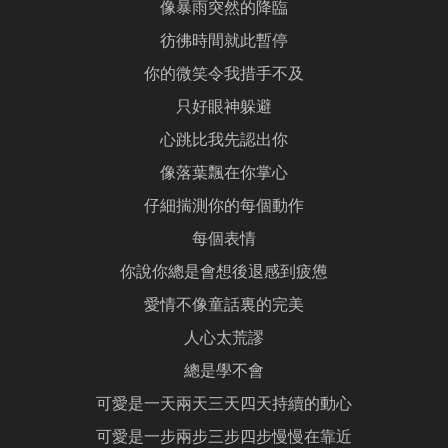
像暴雨突然的降臨
彷彿時間就此暫停
你的微笑令我措手不及
只好眼神躲避
心跳比我先認出你
像落葉飄在你掌心
仔細揣測你的每個動作
每個表情
你說你總是會想後退感到疲憊
愛情不像童話裏的完美
人心太荒謬
總是學不會
可愛是一天兩天三天四天持續的動心
可愛是一步兩步三步四步慢慢在靠近