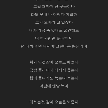
그럴 때마저 난 웃음이나
화도 못내 나 어쩌다 이럴까
그건 오빠가 잘 알잖아
내가 가끔 좀 멋대로 굴긴해도
딱 한사람만 좋아한 난
넌 내꺼야 넌 내꺼야 그런마음 뿐인거야
화가 난것같아 오늘도 애썼다
금방 풀리더니 배시시 웃는다
힘이 들다가도 녹는다 녹는다
너땜에 맨날 녹아
애쓰는것 같아 오늘은 봐준다