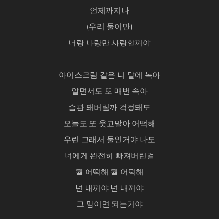
언제까지나
(우리 둘이만)
너랑 나랑만 사랑할꺼야
아이스크림 같은 니 말에 녹아
알면서도 또 매번 속아
습관 돼버릴까 걱정돼도
오늘도 또 웃고말아 어떡해
우린 그래서 둘인거야 나도
너에게 완전히 빠져버린걸
뭘 어떡해 뭘 어떡해
넌 내꺼야 넌 내꺼야
그 맘이면 되는거야