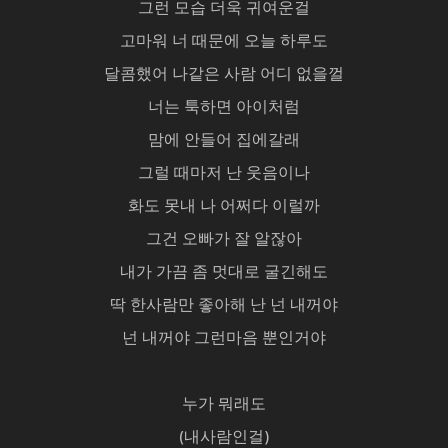
그런 모습 더욱 귀여운걸
고마워 너 때문에 오늘 하루도
달콤했어 나같은 사람 어디 없을껄
너는 툭하면 아이처럼
맘에 안들어 집에갈래
그럴 때마저 난 웃음이나
화도 못내 나 어쩌다 이럴까
그건 오빠가 잘 알잖아
내가 가끔 좀 멋대로 굴긴해도
딱 한사람만 좋아해 난 넌 내꺼야
넌 내꺼야 그런마음 뿐인거야
누가 뭐래도
(내사람인걸)