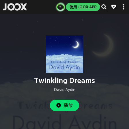
使用 JOOX APP
Twinkling Dreams
David Aydin
播放