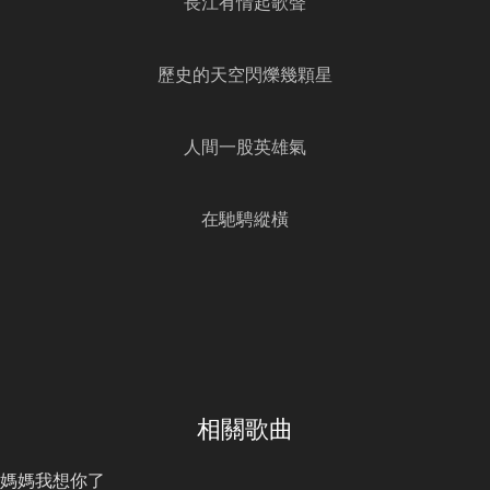
長江有情起歌聲
歷史的天空閃爍幾顆星
人間一股英雄氣
在馳騁縱橫
相關歌曲
媽媽我想你了