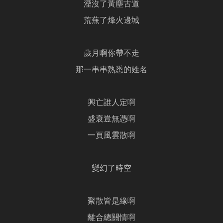
湮沒了黃塵古道
荒蕪了烽火邊城
歲月啊你帶不走
那一串串熟悉的姓名
興亡誰人定啊
盛衰豈無憑啊
一頁風雲散啊
變幻了時空
聚散皆是緣啊
離合總關情啊