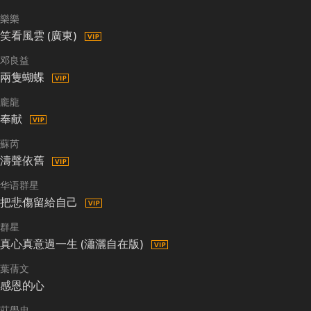
樂樂
笑看風雲 (廣東)
邓良益
兩隻蝴蝶
龐龍
奉献
蘇芮
濤聲依舊
华语群星
把悲傷留給自己
群星
真心真意過一生 (瀟灑自在版)
葉蒨文
感恩的心