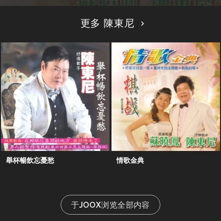
更多 陳東尼
舉杯暢飲忘憂愁
情歌金典
于JOOX浏览全部内容