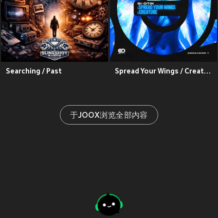
Searching / Past
Spread Your Wings / Creature
于JOOX浏览全部内容