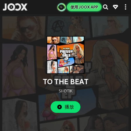
使用 JOOX APP
TO THE BEAT
SI-OTIK
播放