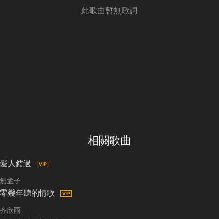
此歌曲暫無歌詞
相關歌曲
愛人錯過
無孟子
零幾年聽的情歌
齐欣雨