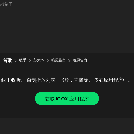
趙希予
首歌
歌手
苏太爷
晚風告白
晚風告白
线下收听。 自制播放列表。 K歌，直播等。 仅在应用程序中。
获取JOOX 应用程序
Copyright © 2011-
2026
Tencent. All Rights Reserved