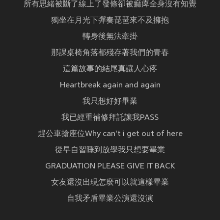
所有思緒被斷了線上了發條卻被痲痺全身沒有知覺
獨坐在月光下彈奏琵琶來不及擁抱
轉身後無法牽掛
那課桌椅角落都殘存著我們的青春
這篇故事的結尾真讓人心疼
Heartbreak again and again
我只想好好畢業
我已經重補修拜託讓我PASS
趕公車搶座位Why can't i get out of here
從早自習睡到放學我只想要畢業
GRADUATION PLEASE GIVE IT BACK
女友還沒出現怎麼可以就這樣畢業
自我矛盾畢業公演還沒演