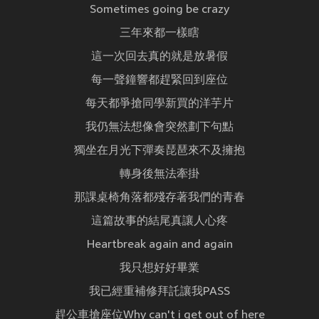
Sometimes going be crazy
三年來都一樣瞎
這一次回去真的就是放暑假
每一聲鐘響都趕緊回到座位
每天都爭搶同學新買的洋芋片
我仍無法想像會突然劃下句點
獨坐在月光下彈奏琵琶來不及擁抱
轉身後無法牽掛
那課桌椅角落都殘存著我們的青春
這篇故事的結尾真讓人心疼
Heartbreak again and again
我只想好好畢業
我已經重補修拜託讓我PASS
趕公車搶座位Why can't i get out of here