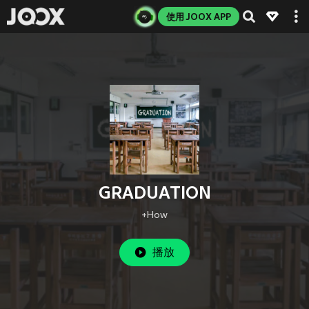
使用 JOOX APP
GRADUATION
+How
播放